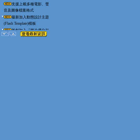
支援上載多種電影、聲
音及圖像檔案格式
最新加入動態設計主題
(Flash Template)模板
首創加入『圖片優化引
擎』功能，讓客戶瀏覽貴公
司網站速度增加十倍
3D Image軟件正式上市，讓
用戶可自行製作3D產品圖
像
加入產品圖片防盜功能，防
止瀏覽者複制產品圖片
更新易網』現已提供PayPal
信用卡收款服務，只須數個
步驟便能將您的網站立即變
身為網上商店，而且更可接
受多種信用卡如Visa,
Mastercard, American
Express，詳情請瀏覽本網
站。
最新一輯的聖誕節主題網頁
設計已經出爐了，快快將您