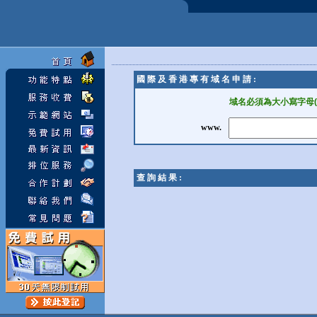
國 際 及 香 港 專 有 域 名 申 請 :
域名必須為大小寫字母(A-Z
www.
查 詢 結 果 :